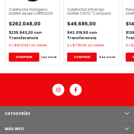
Calefactor Halógeno
Calefactor Infrarrojo
Pane
LILIANA de pie CHPIE2000
LILIANA CI070 "Compact
LILI
Hot"
$262.048,00
$46.685,00
$14
$235.843,20
con
$42.016,50
con
$12
Transferencia
Transferencia
Tra
6
x
$43.674,67
sin interés
6
x
$7.780,83
sin interés
6
x
$
1
en stock
6
en stock
CATEGORÍAS
MÁS INFO